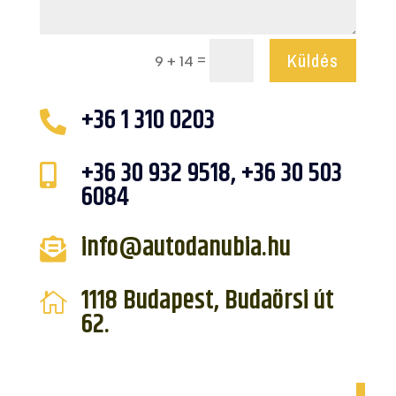
Küldés
=
9 + 14
+36 1 310 0203

+36 30 932 9518,
+36 30 503

6084
info@autodanubia.hu

1118 Budapest, Budaörsi út

62.