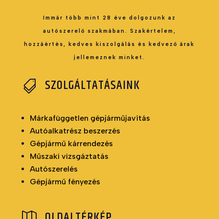
Immár több mint 28 éve dolgozunk az
autószerelő szakmában. Szakértelem,
hozzáértés, kedves kiszolgálás és kedvező árak
jellemeznek minket.
SZOLGÁLTATÁSAINK

Márkafüggetlen gépjárműjavítás
Autóalkatrész beszerzés
Gépjármű kárrendezés
Műszaki vizsgáztatás
Autószerelés
Gépjármű fényezés
OLDALTÉRKÉP
