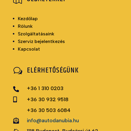
Kezdőlap
Rólunk
Szolgáltatásaink
Szerviz bejelentkezés
Kapcsolat
ELÉRHETŐSÉGÜNK
w
+36 1 310 0203

+36 30 932 9518

+36 30 503 6084
info@autodanubia.hu

1118 Budapest, Budaörsi út 62.