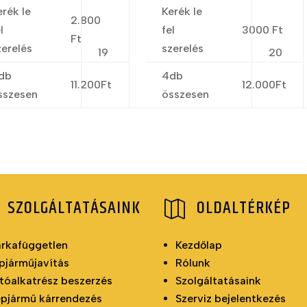
erék le
Kerék le
2.800
l
fel
3000 Ft
Ft
zerelés
szerelés
19
20
db
4db
11.200Ft
12.000Ft
sszesen
összesen
SZOLGÁLTATÁSAINK
OLDALTÉRKÉP

rkafüggetlen
Kezdőlap
pjárműjavítás
Rólunk
tóalkatrész beszerzés
Szolgáltatásaink
pjármű kárrendezés
Szerviz bejelentkezés