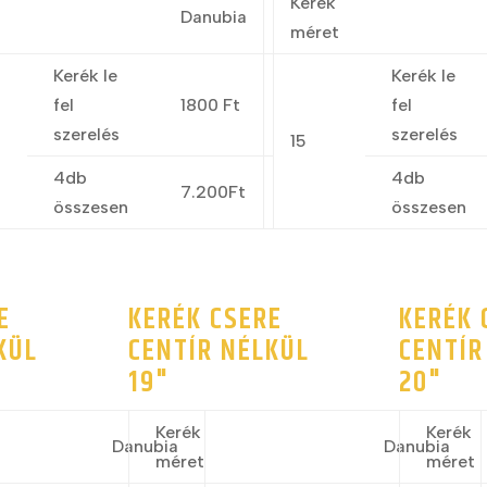
Kerék
Danubia
t
méret
Kerék le
Kerék le
fel
1800 Ft
fel
szerelés
szerelés
15
4db
4db
7.200Ft
összesen
összesen
E
KERÉK CSERE
KERÉK 
KÜL
CENTÍR NÉLKÜL
CENTÍR
19"
20"
Kerék
Kerék
Danubia
Danubia
méret
méret