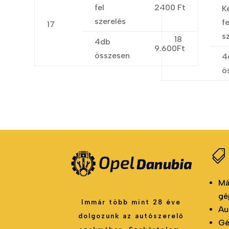
fel
2400 Ft
K
szerelés
fe
17
s
18
4db
9.600Ft
összesen
4
ö

Má
gé
Immár több mint 28 éve
Au
dolgozunk az autószerelő
Gé