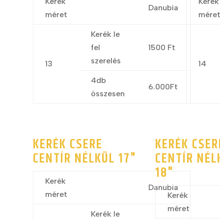
Kerék
Kerék
Danubia
méret
mére
Kerék le
fel
1500 Ft
szerelés
13
14
4db
6.000Ft
összesen
KERÉK CSERE
KERÉK CSER
CENTÍR NÉLKÜL 17"
CENTÍR NÉL
18"
Kerék
Danubia
méret
Kerék
méret
Kerék le