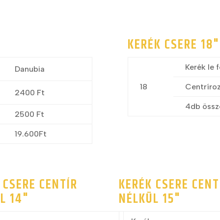
KERÉK CSERE 18
Kerék le f
Danubia
18
Centríro
2400 Ft
4db össz
2500 Ft
19.600Ft
 CSERE CENTÍR
KERÉK CSERE CENT
L 14"
NÉLKÜL 15"