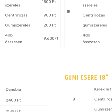
1800 Ft
szerelés
szerelés
15
Centrírozás
1900 Ft
Centrírozás
Gumiszerelés
1200 Ft
gumiszerelés
4db
4db
19.600Ft
összesen
összesen
GUMI CSERE 18"
Kerék le f
Danubia
18
Centríro
2400 Ft
Gumiszer
2500 Ft