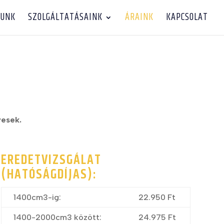
LUNK
SZOLGÁLTATÁSAINK
ÁRAINK
KAPCSOLAT
yesek.
EREDETVIZSGÁLAT
(HATÓSÁGDÍJAS):
1400cm3-ig:
22.950 Ft
1400-2000cm3 között:
24.975 Ft