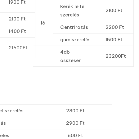
1900 Ft
Kerék le fel
2100 Ft
szerelés
2100 Ft
16
Centrírozás
2200 Ft
1400 Ft
gumiszerelés
1500 Ft
21600Ft
4db
23200Ft
összesen
el szerelés
2800 Ft
zás
2900 Ft
elés
1600 Ft