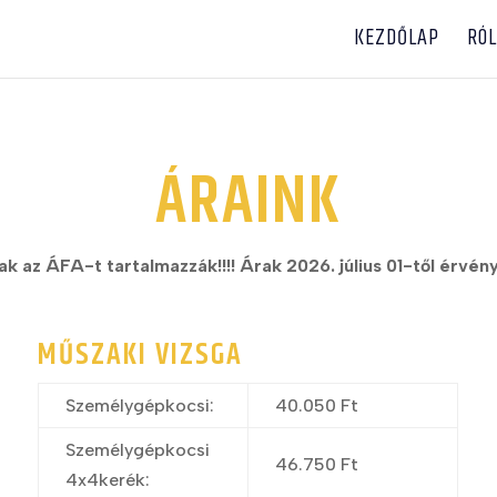
KEZDŐLAP
RÓ
ÁRAINK
ak az ÁFA-t tartalmazzák!!!! Árak 2026. július 01-től érvén
MŰSZAKI VIZSGA
Személygépkocsi:
40.050 Ft
Személygépkocsi
46.750 Ft
4x4kerék: