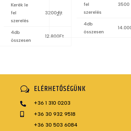
fel
3500 
Kerék le
szerelés
fel
3200 Ft
21
szerelés
4db
14.00
összesen
4db
12.800Ft
összesen
ELÉRHETŐSÉGÜNK
w
+36 1 310 0203

+36 30 932 9518

+36 30 503 6084