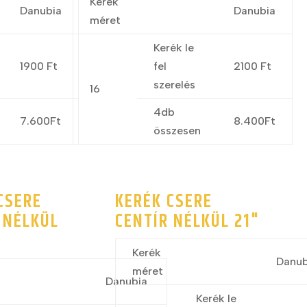
Kerék
Danubia
Danubia
méret
Kerék le
1900 Ft
fel
2100 Ft
szerelés
16
4db
7.600Ft
8.400Ft
összesen
CSERE
KERÉK CSERE
 NÉLKÜL
CENTÍR NÉLKÜL 21"
Kerék
Danub
méret
Danubia
Kerék le