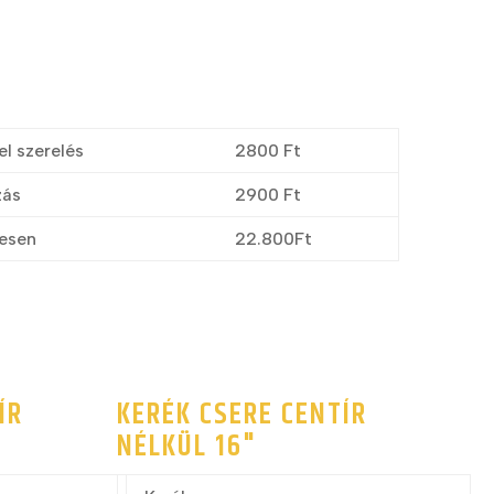
"
el szerelés
2800 Ft
zás
2900 Ft
esen
22.800Ft
ÍR
KERÉK CSERE CENTÍR
NÉLKÜL 16"