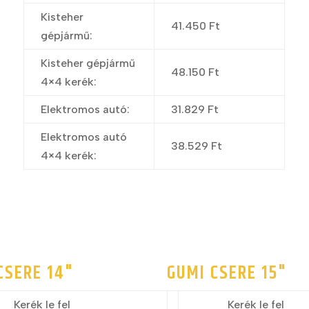
Kisteher
41.450 Ft
gépjármű:
Kisteher gépjármű
48.150 Ft
4×4 kerék:
Elektromos autó:
31.829 Ft
Elektromos autó
38.529 Ft
4×4 kerék:
CSERE 14"
GUMI CSERE 15"
Kerék le fel
Kerék le fel